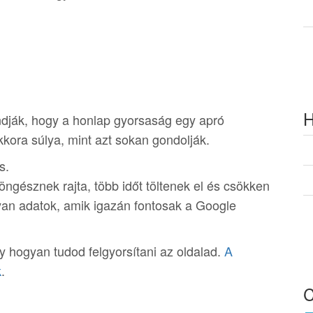
H
ndják, hogy a honlap gyorsaság egy apró
ora súlya, mint azt sokan gondolják.
s.
ngésznek rajta, több időt töltenek el és csökken
lyan adatok, amik igazán fontosak a Google
y hogyan tudod felgyorsítani az oldalad.
A
k
.