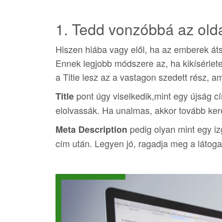
1. Tedd vonzóbbá az oldal
Hiszen hiába vagy elől, ha az emberek átsi
Ennek legjobb módszere az, ha kikísérlet
a Title lesz az a vastagon szedett rész, am
pont úgy viselkedik,mint egy újság c
Title
elolvassák. Ha unalmas, akkor tovább ker
pedig olyan mint egy iz
Meta Description
cím után. Legyen jó, ragadja meg a látogat