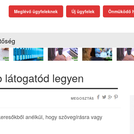
Meglévő ügyfeleknek
Új ügyfelek
Önmüködő h
tőség
 látogatód legyen
MEGOSZTÁS
keresőkből anélkül, hogy szövegírásra vagy