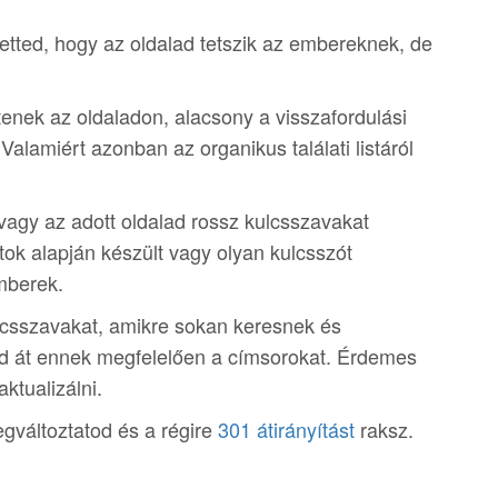
etted, hogy az oldalad tetszik az embereknek, de
ltenek az oldaladon, alacsony a visszafordulási
Valamiért azonban az organikus találati listáról
 vagy az adott oldalad rossz kulcsszavakat
k alapján készült vagy olyan kulcsszót
mberek.
csszavakat, amikre sokan keresnek és
rd át ennek megfelelően a címsorokat. Érdemes
aktualizálni.
egváltoztatod és a régire
301 átirányítást
raksz.