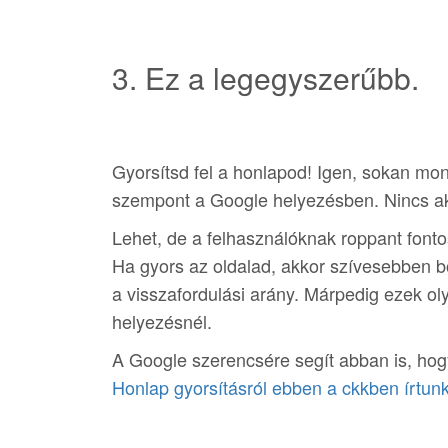
3. Ez a legegyszerűbb.
Gyorsítsd fel a honlapod! Igen, sokan mo
szempont a Google helyezésben. Nincs akk
Lehet, de a felhasználóknak roppant fonto
Ha gyors az oldalad, akkor szívesebben bö
a visszafordulási arány. Márpedig ezek o
helyezésnél.
A Google szerencsére segít abban is, hog
Honlap gyorsításról ebben a ckkben írtun