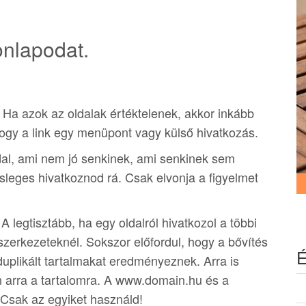
onlapodat.
 Ha azok az oldalak értéktelenek, akkor inkább
 hogy a link egy menüpont vagy külső hivatkozás.
al, ami nem jó senkinek, ami senkinek sem
esleges hivatkoznod rá. Csak elvonja a figyelmet
legtisztább, ha egy oldalról hivatkozol a többi
zerkezeteknél. Sokszor előfordul, hogy a bővítés
É
duplikált tartalmakat eredményeznek. Arra is
an arra a tartalomra. A www.domain.hu és a
Csak az egyiket használd!