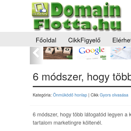
Főoldal
CikkFigyelő
Elérhe
Előző
6 módszer, hogy több
Kategória:
Önmüködő honlap
| Cikk
Gyors olvasása
6 módszer, hogy több látogatód legyen a 
tartalom marketingre költenél.