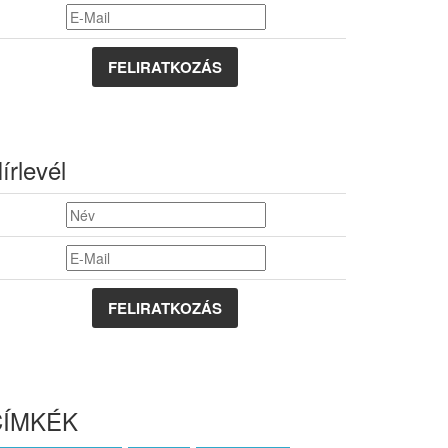
FELIRATKOZÁS
írlevél
CÍMKÉK