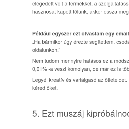
elégedett volt a termékkel, a szolgáltatás
hasznosat kapott tőlünk, akkor ossza meg 
Például egyszer ezt olvastam egy email
„Ha bármikor úgy érezte segítettem, csod
oldalunkon.”
Nem tudom mennyire hatásos ez a módsze
0,01% -a veszi komolyan, de már ez is tö
Legyél kreatív és variálgasd az ötleteidet
kéred őket.
5. Ezt muszáj kipróbálno