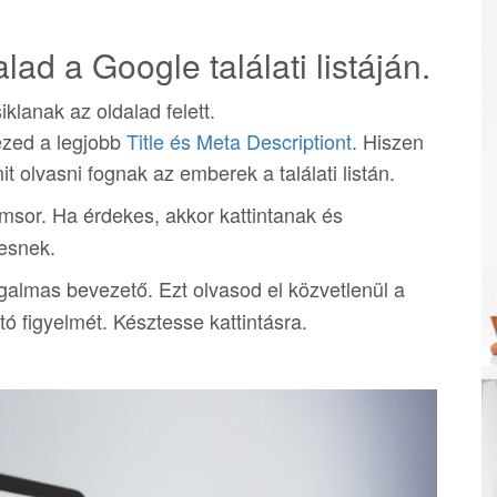
ad a Google találati listáján.
klanak az oldalad felett.
ezed a legjobb
Title és Meta Descriptiont
. Hiszen
it olvasni fognak az emberek a találati listán.
ímsor. Ha érdekes, akkor kattintanak és
esnek.
galmas bevezető. Ezt olvasod el közvetlenül a
ó figyelmét. Késztesse kattintásra.