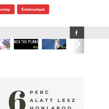
onlap
Érdekességek
Következő