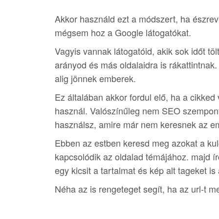
Akkor használd ezt a módszert, ha észrev
mégsem hoz a Google látogatókat.
Vagyis vannak látogatóid, akik sok időt tö
arányod és más oldalaidra is rákattintnak. 
alig jönnek emberek.
Ez általában akkor fordul elő, ha a cikked
használ. Valószínűleg nem SEO szemponto
használsz, amire már nem keresnek az e
Ebben az estben keresd meg azokat a kul
kapcsolódik az oldalad témájához. majd í
egy kicsit a tartalmat és kép alt tageket is 
Néha az is rengeteget segít, ha az url-t m