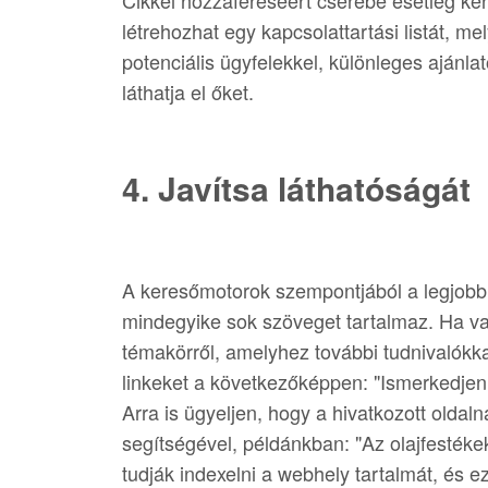
Cikkei hozzáféréséért cserébe esetleg kér
létrehozhat egy kapcsolattartási listát, m
potenciális ügyfelekkel, különleges ajánla
láthatja el őket.
4. Javítsa láthatóságát
A keresőmotorok szempontjából a legjobb
mindegyike sok szöveget tartalmaz. Ha va
témakörről, amelyhez további tudnivalókk
linkeket a következőképpen: "Ismerkedje
Arra is ügyeljen, hogy a hivatkozott oldal
segítségével, példánkban: "Az olajfesték
tudják indexelni a webhely tartalmát, és ez 