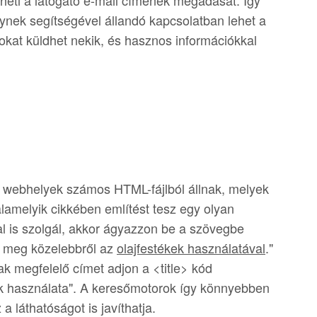
heti a látogató e-mail címének megadását. Így
elynek segítségével állandó kapcsolatban lehet a
tokat küldhet nekik, és hasznos információkkal
 webhelyek számos HTML-fájlból állnak, melyek
lamelyik cikkében említést tesz egy olyan
al is szolgál, akkor ágyazzon be a szövegbe
n meg közelebbről az
olajfestékek használatával
."
nak megfelelő címet adjon a <title> kód
ek használata". A keresőmotorok így könnyebben
a láthatóságot is javíthatja.