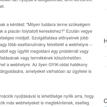
et.
nak a kérdést: "Milyen tudásra lenne szükségem
k a piacán folytatott kereséshez?" Ezután vegye
tséges módjait. Szolgáltatása előnyeinek jobb
H
agy több esettanulmány felvételét a webhelyre --
udott egy ügyfél megoldani egy problémát vagy
ltatásának vagy termékének köszönhetően.
ehet a webhelyre. Az ilyen GYIK-oldal hatékony
árgyalására, amelyeket várhatóan az ügyfelei is
mációk nyújtásával is lehetősége nyílik arra, hogy
atók más webhelyeket is megtekintenek, esetleg