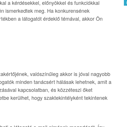
al a kérdésekkel, előnyökkel és funkciókkal
én ismerkedtek meg. Ha konkurensének
tékben a látogatót érdeklő témával, akkor Ön
zakértőjének, valószínűleg akkor is jóval nagyobb
togatók minden tanácsért hálásak lehetnek, amit a
zásával kapcsolatban, és közzéteszi őket
etbe kerülhet, hogy szaktekintélyként tekintenek