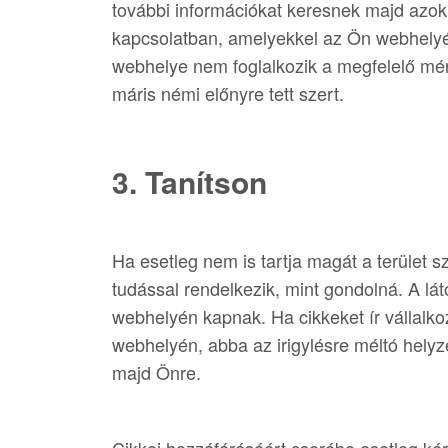
további információkat keresnek majd azokk
kapcsolatban, amelyekkel az Ön webhely
webhelye nem foglalkozik a megfelelő mér
máris némi előnyre tett szert.
3. Tanítson
Ha esetleg nem is tartja magát a terület s
tudással rendelkezik, mint gondolná. A lá
webhelyén kapnak. Ha cikkeket ír vállalko
webhelyén, abba az irigylésre méltó helyz
majd Önre.