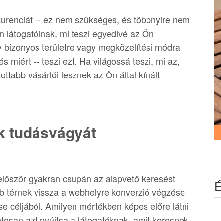
kurenciát -- ez nem szükséges, és többnyire nem
en látogatóinak, mi teszi egyedivé az Ön
 bizonyos területre vagy megközelítési módra
s miért -- teszi ezt. Ha világossá teszi, mi az,
ottabb vásárlói lesznek az Ön által kínált
ók tudásvágyát
 először gyakran csupán az alapvető keresést
É
bb térnek vissza a webhelyre konverzió végzése
e céljából. Amilyen mértékben képes előre látni
tosan azt nyújtsa a látogatóknak, amit keresnek,