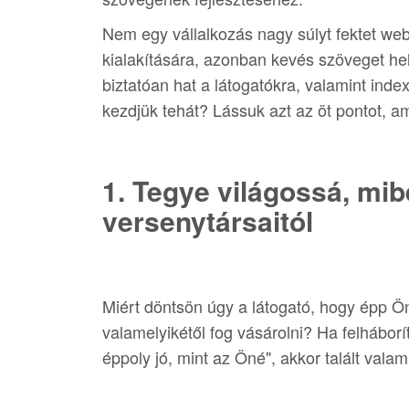
Nem egy vállalkozás nagy súlyt fektet web
kialakítására, azonban kevés szöveget hel
biztatóan hat a látogatókra, valamint inde
kezdjük tehát? Lássuk azt az öt pontot, ami
1. Tegye világossá, mi
versenytársaitól
Miért döntsön úgy a látogató, hogy épp Ö
valamelyikétől fog vásárolni? Ha felháborí
éppoly jó, mint az Öné", akkor talált vala