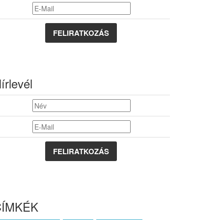
FELIRATKOZÁS
írlevél
CÍMKÉK