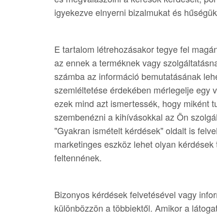
igyekezve elnyerni bizalmukat és hűségük
E tartalom létrehozásakor tegye fel magá
az ennek a terméknek vagy szolgáltatásna
számba az információ bemutatásának lehe
szemléltetése érdekében mérlegelje egy v
ezek mind azt ismertessék, hogy miként t
szembenézni a kihívásokkal az Ön szolgá
"Gyakran ismételt kérdések" oldalt is felv
marketinges eszköz lehet olyan kérdések t
feltennének.
Bizonyos kérdések felvetésével vagy infor
különbözzön a többiektől. Amikor a látog