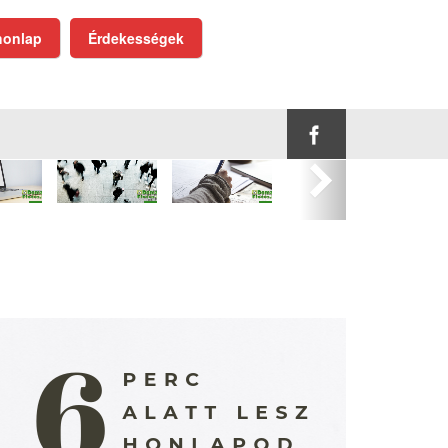
onlap
Érdekességek
Következő