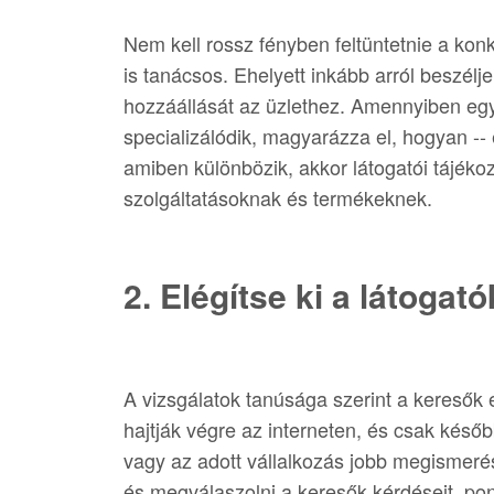
Nem kell rossz fényben feltüntetnie a kon
is tanácsos. Ehelyett inkább arról beszélj
hozzáállását az üzlethez. Amennyiben egy
specializálódik, magyarázza el, hogyan -- é
amiben különbözik, akkor látogatói tájékoz
szolgáltatásoknak és termékeknek.
2. Elégítse ki a látogat
A vizsgálatok tanúsága szerint a keresők
hajtják végre az interneten, és csak késő
vagy az adott vállalkozás jobb megismerés
és megválaszolni a keresők kérdéseit, pon