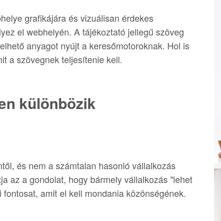
helye grafikájára és vizuálisan érdekes
yez el webhelyén. A tájékoztató jellegű szöveg
xelhető anyagot nyújt a keresőmotoroknak. Hol is
t a szövegnek teljesítenie kell.
ben különbözik
ntől, és nem a számtalan hasonló vállalkozás
tja az a gondolat, hogy bármely vállalkozás "lehet
mi fontosat, amit el kell mondania közönségének.