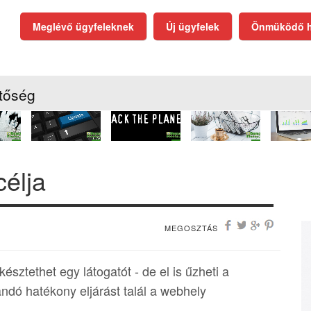
Meglévő ügyfeleknek
Új ügyfelek
Önmüködő h
tőség
élja
MEGOSZTÁS
ztethet egy látogatót - de el is űzheti a
andó hatékony eljárást talál a webhely