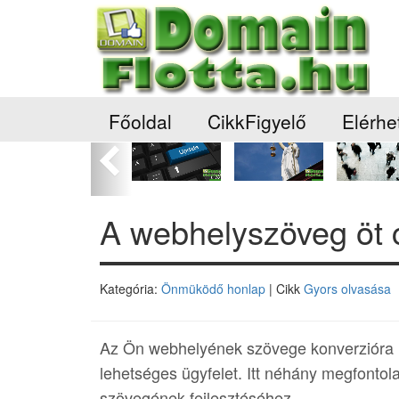
Főoldal
CikkFigyelő
Elérhe
Előző
A webhelyszöveg öt c
Kategória:
Önmüködő honlap
| Cikk
Gyors olvasása
Az Ön webhelyének szövege konverzióra kés
lehetséges ügyfelet. Itt néhány megfontol
szövegének fejlesztéséhez.