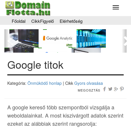
Toggle
navigati
Főoldal
CikkFigyelő
Elérhetőség
Előző
Kö
Google titok
Kategória:
Önmüködő honlap
| Cikk
Gyors olvasása
MEGOSZTÁS
A google kereső több szempontból vizsgálja a
weboldalainkat. A most kiszivárgott adatok szerint
ezeket az alábbiak szerint rangsorolja: