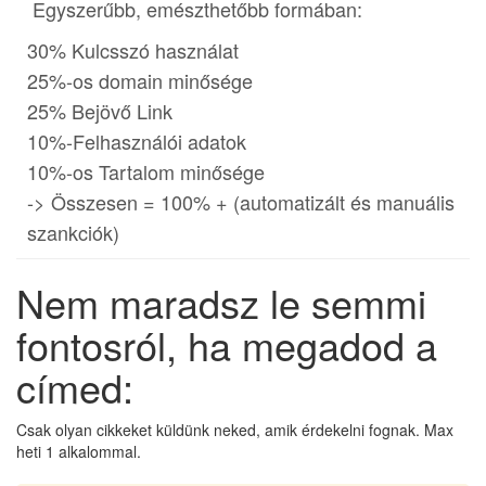
Egyszerűbb, emészthetőbb formában:
30% Kulcsszó használat
25%-os domain minősége
25% Bejövő Link
10%-Felhasználói adatok
10%-os Tartalom minősége
-> Összesen = 100% + (automatizált és manuális
szankciók)
Nem maradsz le semmi
fontosról, ha megadod a
címed:
Csak olyan cikkeket küldünk neked, amik érdekelni fognak. Max
heti 1 alkalommal.