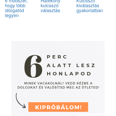
6 módszer,
Hatékony
Kulcsszó
hogy több
kulcsszó
kiválasztás
látogatód
választás
gyakorlatban
legyen