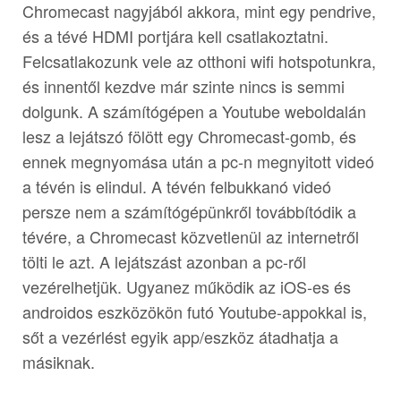
Chromecast nagyjából akkora, mint egy pendrive,
és a tévé HDMI portjára kell csatlakoztatni.
Felcsatlakozunk vele az otthoni wifi hotspotunkra,
és innentől kezdve már szinte nincs is semmi
dolgunk. A számítógépen a Youtube weboldalán
lesz a lejátszó fölött egy Chromecast-gomb, és
ennek megnyomása után a pc-n megnyitott videó
a tévén is elindul. A tévén felbukkanó videó
persze nem a számítógépünkről továbbítódik a
tévére, a Chromecast közvetlenül az internetről
tölti le azt. A lejátszást azonban a pc-ről
vezérelhetjük. Ugyanez működik az iOS-es és
androidos eszközökön futó Youtube-appokkal is,
sőt a vezérlést egyik app/eszköz átadhatja a
másiknak.