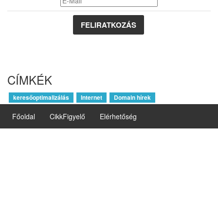
CÍMKÉK
keresőoptimalizálás
Internet
Domain hírek
Főoldal
CikkFigyelő
Elérhetőség
Oszd meg