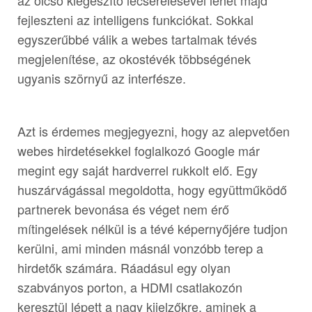
az olcsó kiegészítő lecserélésével lehet majd
fejleszteni az intelligens funkciókat. Sokkal
egyszerűbbé válik a webes tartalmak tévés
megjelenítése, az okostévék többségének
ugyanis szörnyű az interfésze.
Azt is érdemes megjegyezni, hogy az alepvetően
webes hirdetésekkel foglalkozó Google már
megint egy saját hardverrel rukkolt elő. Egy
huszárvágással megoldotta, hogy együttműködő
partnerek bevonása és véget nem érő
mítingelések nélkül is a tévé képernyőjére tudjon
kerülni, ami minden másnál vonzóbb terep a
hirdetők számára. Ráadásul egy olyan
szabványos porton, a HDMI csatlakozón
keresztül lépett a nagy kijelzőkre, aminek a