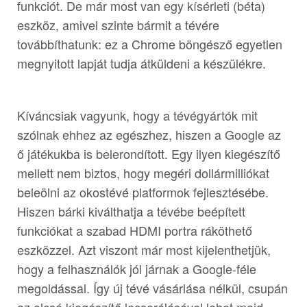
funkciót. De már most van egy kísérleti (béta)
eszköz, amivel szinte bármit a tévére
továbbíthatunk: ez a Chrome böngésző egyetlen
megnyitott lapját tudja átküldeni a készülékre.
Kíváncsiak vagyunk, hogy a tévégyártók mit
szólnak ehhez az egészhez, hiszen a Google az
ő játékukba is belerondított. Egy ilyen kiegészítő
mellett nem biztos, hogy megéri dollármilliókat
beleölni az okostévé platformok fejlesztésébe.
Hiszen bárki kiválthatja a tévébe beépített
funkciókat a szabad HDMI portra ráköthető
eszközzel. Azt viszont már most kijelenthetjük,
hogy a felhasználók jól járnak a Google-féle
megoldással. Így új tévé vásárlása nélkül, csupán