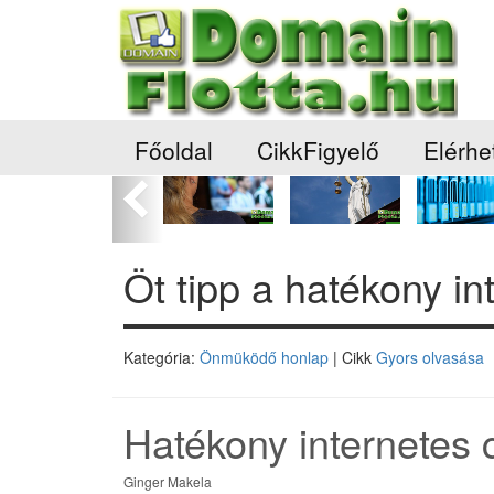
Főoldal
CikkFigyelő
Elérhe
Előző
Öt tipp a hatékony i
Kategória:
Önmüködő honlap
| Cikk
Gyors olvasása
Hatékony internetes c
Ginger Makela