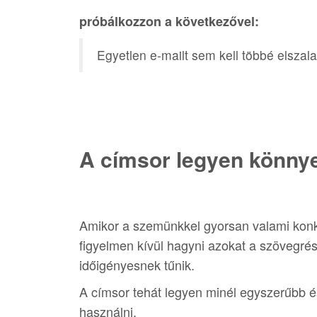
próbálkozzon a következővel:
Egyetlen e-mailt sem kell többé elszal
A címsor legyen könny
Amikor a szemünkkel gyorsan valami konk
figyelmen kívül hagyni azokat a szövegré
időigényesnek tűnik.
A címsor tehát legyen minél egyszerűbb 
használni.