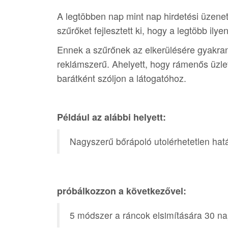
A legtöbben nap mint nap hirdetési üzenet
szűrőket fejlesztett ki, hogy a legtöbb ilye
Ennek a szűrőnek az elkerülésére gyakra
reklámszerű. Ahelyett, hogy rámenős üzl
barátként szóljon a látogatóhoz.
Például az alábbi helyett:
Nagyszerű bőrápoló utolérhetetlen hat
próbálkozzon a következővel:
5 módszer a ráncok elsimítására 30 nap