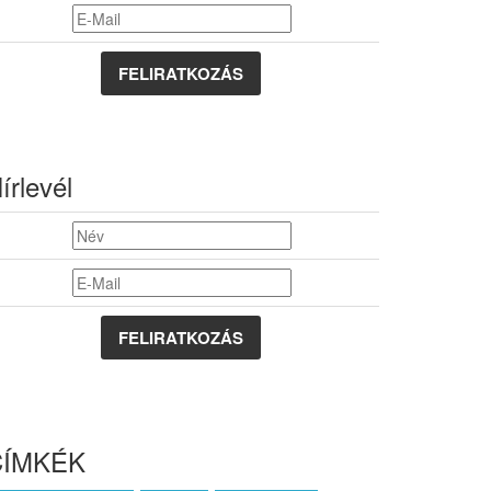
FELIRATKOZÁS
írlevél
CÍMKÉK