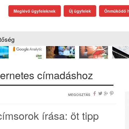
Meglévő ügyfeleknek
Új ügyfelek
Önmüködő h
tőség
nternetes címadáshoz
MEGOSZTÁS
ímsorok írása: öt tipp