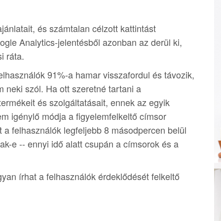
jánlatait, és számtalan célzott kattintást
le Analytics-jelentésből azonban az derül ki,
i ráta.
felhasználók 91%-a hamar visszafordul és távozik,
neki szól. Ha ott szeretné tartani a
ermékeit és szolgáltatásait, ennek az egyik
em igénylő módja a figyelemfelkeltő címsor
t a felhasználók legfeljebb 8 másodpercen belül
k-e -- ennyi idő alatt csupán a címsorok és a
yan írhat a felhasználók érdeklődését felkeltő