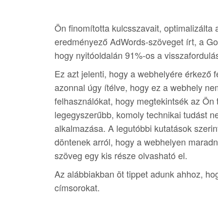
Ön finomította kulcsszavait, optimalizálta a
eredményező AdWords-szöveget írt, a Goog
hogy nyitóoldalán 91%-os a visszafordulás
Ez azt jelenti, hogy a webhelyére érkező 
azonnal úgy ítélve, hogy ez a webhely nem 
felhasználókat, hogy megtekintsék az Ön t
legegyszerűbb, komoly technikai tudást n
alkalmazása. A legutóbbi kutatások szerin
döntenek arról, hogy a webhelyen maradna
szöveg egy kis része olvasható el.
Az alábbiakban öt tippet adunk ahhoz, hog
címsorokat.