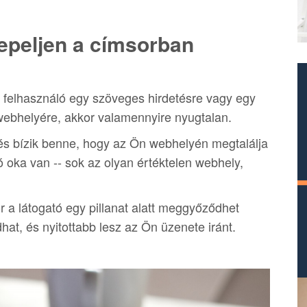
repeljen a címsorban
 felhasználó egy szöveges hirdetésre vagy egy
a webhelyére, akkor valamennyire nyugtalan.
 és bízik benne, hogy az Ön webhelyén megtalálja
jó oka van -- sok az olyan értéktelen webhely,
 a látogató egy pillanat alatt meggyőződhet
hat, és nyitottabb lesz az Ön üzenete iránt.