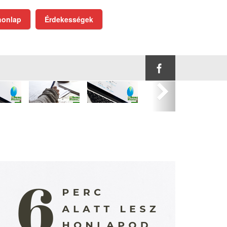
onlap
Érdekességek
Következő