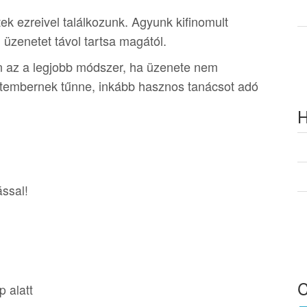
ek ezreivel találkozunk. Agyunk kifinomult
n üzenetet távol tartsa magától.
n az a legjobb módszer, ha üzenete nem
etembernek tűnne, inkább hasznos tanácsot adó
H
ással!
 alatt