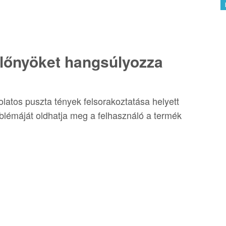
 előnyöket hangsúlyozza
latos puszta tények felsorakoztatása helyett
blémáját oldhatja meg a felhasználó a termék