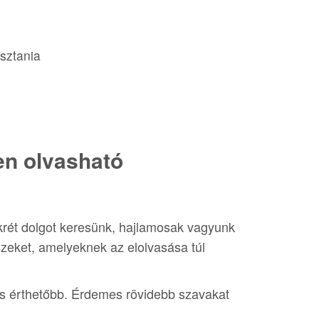
asztania
en olvasható
rét dolgot keresünk, hajlamosak vagyunk
szeket, amelyeknek az elolvasása túl
és érthetőbb. Érdemes rövidebb szavakat