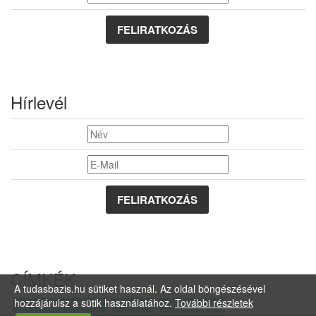
FELIRATKOZÁS
Hírlevél
CÍMKÉK
A tudasbazis.hu sütiket használ. Az oldal böngészésével
hozzájárulsz a sütik használatához.
További részletek
keresőoptimalizálás
Internet
Domain hírek