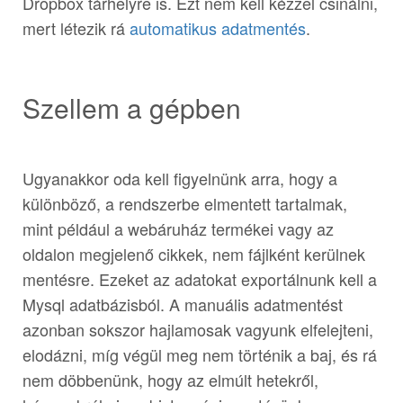
Dropbox tárhelyre is. Ezt nem kell kézzel csinálni,
mert létezik rá
automatikus adatmentés
.
Szellem a gépben
Ugyanakkor oda kell figyelnünk arra, hogy a
különböző, a rendszerbe elmentett tartalmak,
mint például a webáruház termékei vagy az
oldalon megjelenő cikkek, nem fájlként kerülnek
mentésre. Ezeket az adatokat exportálnunk kell a
Mysql adatbázisból. A manuális adatmentést
azonban sokszor hajlamosak vagyunk elfelejteni,
elodázni, míg végül meg nem történik a baj, és rá
nem döbbenünk, hogy az elmúlt hetekről,