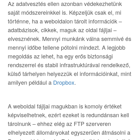
Az adatvesztés ellen azonban védekezhetünk
saját módszereinkkel is. Képzeljük csak el, mi
történne, ha a weboldalon tárolt információk –
adatbázisok, cikkek, maguk az oldal fájljai –
elvesznének. Mennyi munkánk válna semmivé és
mennyi időbe tellene pótolni mindezt. A legjobb
megoldás az lehet, ha egy erős biztonsági
rendszerrel és stabil infrastruktúrával rendelkező,
külső tárhelyen helyezzük el információinkat, mint
amilyen például a
Dropbox
.
A weboldal fájljai magukban is komoly értéket
képviselhetnek, ezért ezeket is redundánsan kell
tárolnunk – ehhez elég az FTP szerveren
elhelyezett állományokat egyszerűen átmásolni a