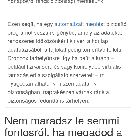
hónapokról nincs biztonsági mentésünk.
Ezen segít, ha egy
automatizált mentést
biztosító
programot veszünk igénybe, amely az adatokat
rendszeres időközönként kinyeri a honlap
adatbázisából, a fájlokat pedig tömörítve feltölti
Dropbox tárhelyünkre. Így ha beüt a krach –
például fizikai sérülés vagy komolyabb virtuális
támadás éri a szolgáltató szervereit – mi
nyugodtan alhatunk, hiszen adataink
biztonságban, naprakészen várnak ránk a
biztonságos redundáns tárhelyen.
Nem maradsz le semmi
fontosról, ha megadod a