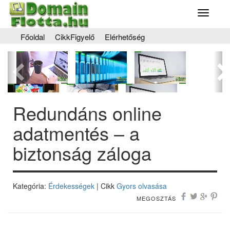
Toggle
navigati
Főoldal
CikkFigyelő
Elérhetőség
Előző
Kö
Redundáns online
adatmentés – a
biztonság záloga
Kategória:
Érdekességek
| Cikk
Gyors olvasása
MEGOSZTÁS