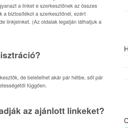
gyanazt a linket e szerkesztőnek az összes
a biztosítékot a szerkesztőnél, ezért
 linkjeinket. (Az oldalak legalján láthatjuk a
H
gisztráció?
rkesztők, de beletelhet akár pár hétbe, sőt pár
retességétől függően.
adják az ajánlott linkeket?