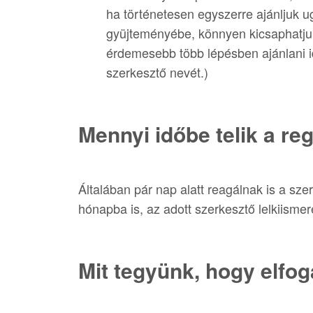
ha történetesen egyszerre ajánljuk u
gyüjteményébe, könnyen kicsaphatjuk 
érdemesebb több lépésben ajánlani ide
szerkesztő nevét.)
Mennyi időbe telik a re
Általában pár nap alatt reagálnak is a sze
hónapba is, az adott szerkesztő lelkiisme
Mit tegyünk, hogy elfog