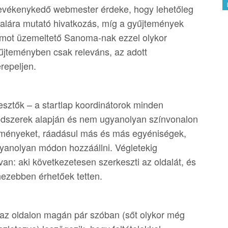
evékenykedő webmester érdeke, hogy lehetőleg
ldalára mutató hivatkozás, míg a gyűjtemények
umot üzemeltető Sanoma-nak ezzel olykor
űjteményben csak releváns, az adott
repeljen.
kesztők – a startlap koordinátorok minden
ódszerek alapján és nem ugyanolyan színvonalon
teményeket, ráadásul más és más egyéniségek,
gyanolyan módon hozzáállni. Végletekig
van: aki következetesen szerkeszti az oldalát, és
hezebben érhetőek tetten.
 az oldalon magán pár szóban (sőt olykor még