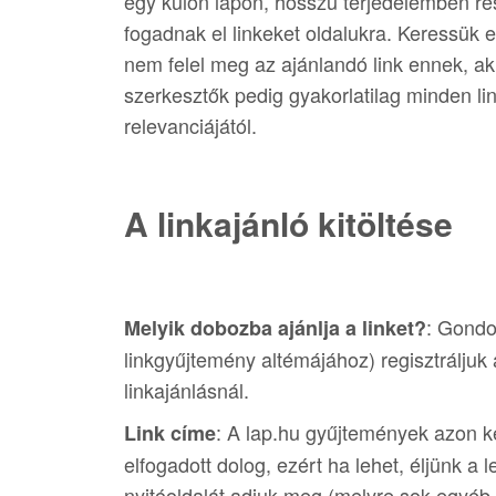
egy külön lapon, hosszú terjedelemben rés
fogadnak el linkeket oldalukra. Keressük e
nem felel meg az ajánlandó link ennek, a
szerkesztők pedig gyakorlatilag minden lin
relevanciájától.
A linkajánló kitöltése
: Gondo
Melyik dobozba ajánlja a linket?
linkgyűjtemény altémájához) regisztráljuk az
linkajánlásnál.
: A lap.hu gyűjtemények azon k
Link címe
elfogadott dolog, ezért ha lehet, éljünk a 
nyitóoldalát adjuk meg (melyre sok egyéb