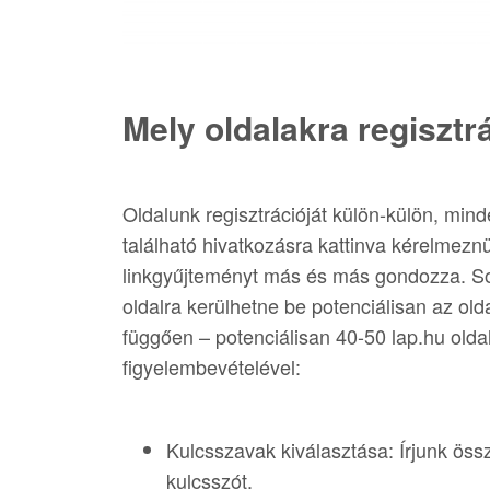
Mely oldalakra regisztr
Oldalunk regisztrációját külön-külön, mind
található hivatkozásra kattinva kérelmeznü
linkgyűjteményt más és más gondozza. So
oldalra kerülhetne be potenciálisan az old
függően – potenciálisan 40-50 lap.hu oldal
figyelembevételével:
Kulcsszavak kiválasztása: Írjunk ös
kulcsszót.