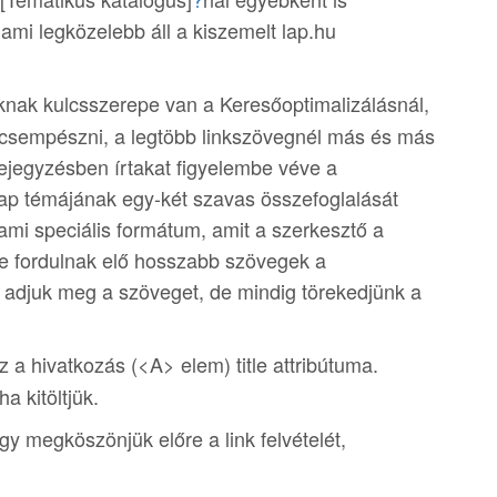
ami legközelebb áll a kiszemelt lap.hu
aknak kulcsszerepe van a Keresőoptimalizálásnál,
decsempészni, a legtöbb linkszövegnél más és más
bejegyzésben írtakat figyelembe véve a
blap témájának egy-két szavas összefoglalását
ami speciális formátum, amit a szerkesztő a
re fordulnak elő hosszabb szövegek a
 adjuk meg a szöveget, de mindig törekedjünk a
z a hivatkozás (<A> elem) title attribútuma.
a kitöltjük.
gy megköszönjük előre a link felvételét,