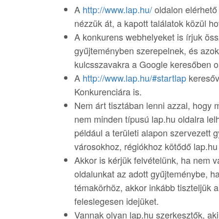
A
http://www.lap.hu/
oldalon elérhető
nézzük át, a kapott találatok közül ho
A konkurens webhelyeket is írjuk öss
gyűjteményben szerepelnek, és azokat
kulcsszavakra a Google keresőben ol
A
http://www.lap.hu/#startlap
keresőve
Konkurenciára is.
Nem árt tisztában lenni azzal, hogy 
nem minden típusú lap.hu oldalra lel
például a területi alapon szervezett
városokhoz, régiókhoz kötődő lap.hu 
Akkor is kérjük felvételünk, ha nem 
oldalunkat az adott gyűjteménybe, 
témakörhöz, akkor inkább tiszteljük 
feleslegesen idejüket.
Vannak olyan lap.hu szerkesztők, aki