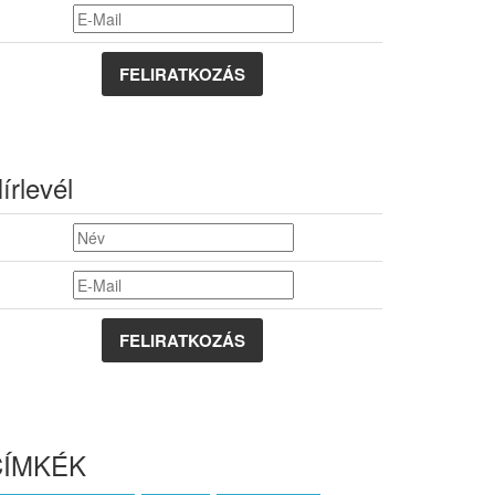
FELIRATKOZÁS
írlevél
CÍMKÉK