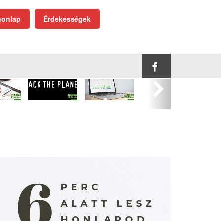
onlap
Érdekességek
Következő