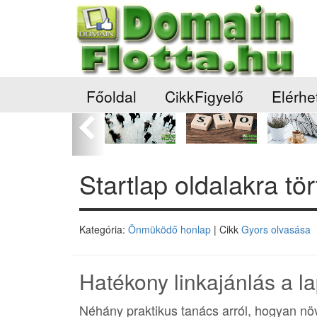
Főoldal
CikkFigyelő
Elérhe
Előző
Startlap oldalakra tö
Kategória:
Önmüködő honlap
| Cikk
Gyors olvasása
Hatékony linkajánlás a la
Néhány praktikus tanács arról, hogyan növ