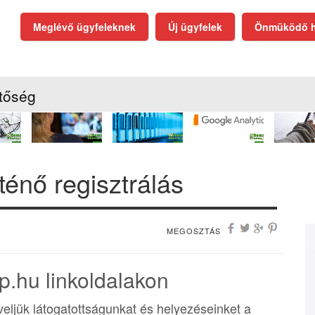
Meglévő ügyfeleknek
Új ügyfelek
Önmüködő h
tőség
rténő regisztrálás
MEGOSZTÁS
p.hu linkoldalakon
eljük látogatottságunkat és helyezéseinket a