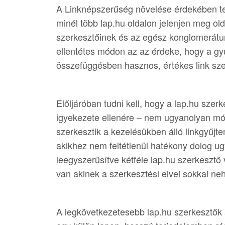
A Linknépszerűség növelése érdekében t
minél több lap.hu oldalon jelenjen meg o
szerkesztőinek és az egész konglomerát
ellentétes módon az az érdeke, hogy a gy
összefüggésben hasznos, értékes link sze
Előljáróban tudni kell, hogy a lap.hu szer
igyekezete ellenére – nem ugyanolyan m
szerkesztik a kezelésükben álló linkgyűj
akikhez nem feltétlenül hatékony dolog u
leegyszerűsítve kétféle lap.hu szerkesztő 
van akinek a szerkesztési elvei sokkal ne
A legkövetkezetesebb lap.hu szerkesztők