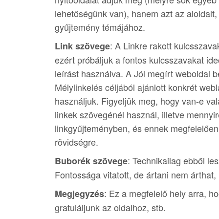
lehetőségünk van), hanem azt az aloldalt, 
gyűjtemény témájához.
: A Linkre rakott kulcsszav
Link szövege
ezért próbáljuk a fontos kulcsszavakat i
leírást használva. A Jól megírt weboldal 
Mélylinkelés céljából ajánlott konkrét we
használjuk. Figyeljük meg, hogy van-e val
linkek szövegénél használ, illetve mennyi
linkgyűjteményben, és ennek megfelelően
rövidségre.
: Technikailag ebből les
Buborék szövege
Fontossága vitatott, de ártani nem árthat, h
: Ez a megfelelő hely arra, ho
Megjegyzés
gratuláljunk az oldalhoz, stb.