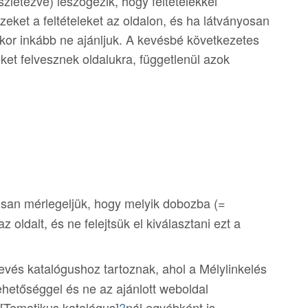
zletezve) leszögezik, hogy feltételekkel
zeket a feltételeket az oldalon, és ha látványosan
kkor inkább ne ajánljuk. A kevésbé következetes
ket felvesznek oldalukra, függetlenül azok
san mérlegeljük, hogy melyik dobozba (=
 oldalt, és ne felejtsük el kiválasztani ezt a
evés katalógushoz tartoznak, ahol a Mélylinkelés
lehetőséggel és ne az ajánlott weboldal
 [Tematikus katalógus]
?
nál egyébként is