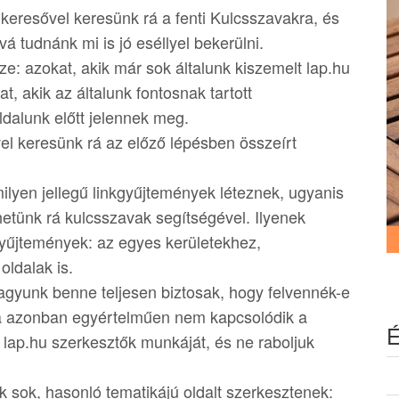
 keresővel keresünk rá a fenti Kulcsszavakra, és
vá tudnánk mi is jó eséllyel bekerülni.
ze: azokat, akik már sok általunk kiszemelt lap.hu
, akik az általunk fontosnak tartott
dalunk előtt jelennek meg.
l keresünk rá az előző lépésben összeírt
milyen jellegű linkgyűjtemények léteznek, ugyanis
hetünk rá kulcsszavak segítségével. Ilyenek
 gyűjtemények: az egyes kerületekhez,
oldalak is.
vagyunk benne teljesen biztosak, hogy felvennék-e
ha azonban egyértelműen nem kapcsolódik a
É
a lap.hu szerkesztők munkáját, és ne raboljuk
k sok, hasonló tematikájú oldalt szerkesztenek: