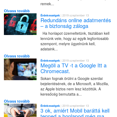
remek...
Olvass tovább
| 2019 szeptember 13
Érdekességek
Redundáns online adatmentés
– a biztonság záloga
Ha honlapot üzemeltetünk, tisztában kell
lennünk vele, hogy az egyik legfontosabb
szempont, melyre ügyelnünk kell,
adataink...
Olvass tovább
| 2019 szeptember 13
Érdekességek
Megöli a TV -t a Google Itt a
Chromecast.
Sokan fognak örülni a Google szerdai
bejelentésének, de a Microsoft, a Mozilla,
az Apple biztos nem lesz közöttük. A
keresőcég bemutatta a...
Olvass tovább
| 2019 szeptember 13
Érdekességek
3 ok, amiért Mobil baráttá kell
tenned a honlapod még ma.