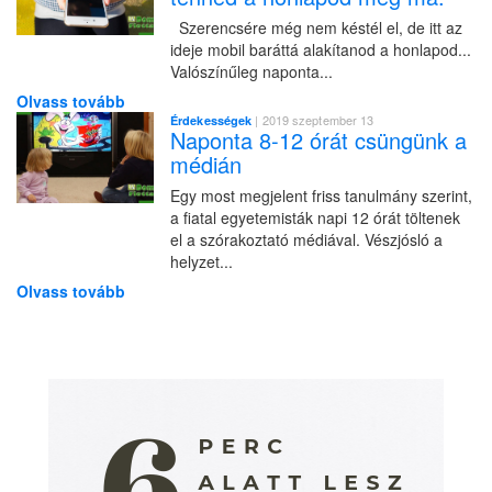
Szerencsére még nem késtél el, de itt az
ideje mobil baráttá alakítanod a honlapod...
Valószínűleg naponta...
Olvass tovább
| 2019 szeptember 13
Érdekességek
Naponta 8-12 órát csüngünk a
médián
Egy most megjelent friss tanulmány szerint,
a fiatal egyetemisták napi 12 órát töltenek
el a szórakoztató médiával. Vészjósló a
helyzet...
Olvass tovább