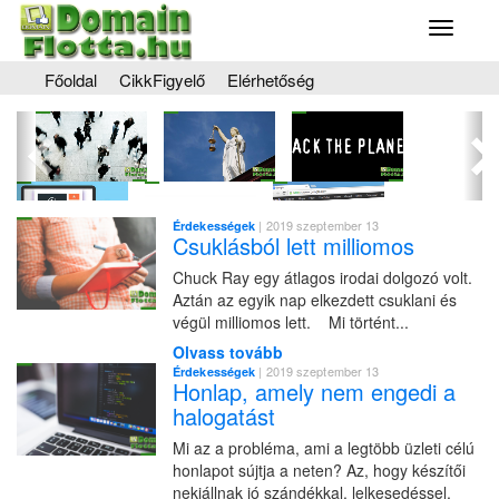
Toggle
navigati
Főoldal
CikkFigyelő
Elérhetőség
Előző
Kö
| 2019 szeptember 13
Érdekességek
Csuklásból lett milliomos
Chuck Ray egy átlagos irodai dolgozó volt.
Aztán az egyik nap elkezdett csuklani és
végül milliomos lett. Mi történt...
Olvass tovább
| 2019 szeptember 13
Érdekességek
Honlap, amely nem engedi a
halogatást
Mi az a probléma, ami a legtöbb üzleti célú
honlapot sújtja a neten? Az, hogy készítői
nekiállnak jó szándékkal, lelkesedéssel,