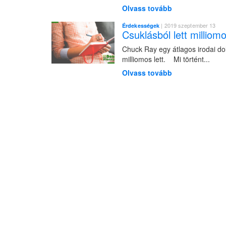
Olvass tovább
| 2019 szeptember 13
Érdekességek
Csuklásból lett milliom
Chuck Ray egy átlagos irodai dol
milliomos lett. Mi történt...
Olvass tovább