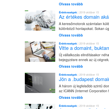
Olvass tovább
| 2019 október 15
Érdekességek
Az értékes domain aká
A keresőmotorok számtalan különf
különböző honlapokat. Sokan úgy
Olvass tovább
| 2019 október 15
Érdekességek
Vitte a domaint, bukta
Új vállalkozás elindításakor néh
bejegyzésre ennek az új cégnek,
Olvass tovább
| 2019 október 15
Érdekességek
Jön a .budapest domai
A három új legfelsőbb szintű dom
az ICANN (Internet Corporation f
Olvass tovább
| 2019 október 15
Érdekességek