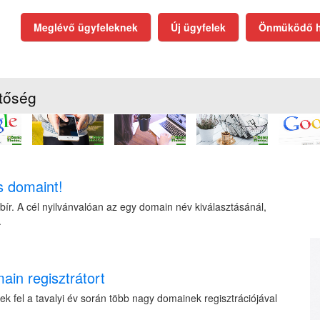
Meglévő ügyfeleknek
Új ügyfelek
Önmüködő h
tőség
s domaint!
ír. A cél nyilvánvalóan az egy domain név kiválasztásánál,
.
in regisztrátort
k fel a tavalyi év során több nagy domainek regisztrációjával