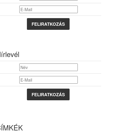
FELIRATKOZÁS
írlevél
CÍMKÉK