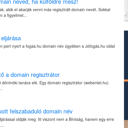
main neved, ha külföldre mész!
, akik el akarják venni más regisztrált domain nevét. Sokkal
m a figyelmet...
eljárása
esen pert nyert a fogas.hu domain név ügyében a Jófogás.hu oldal
ő a domain regisztrátor
ri döntnöki tanács elé. Egy domain regisztrátor (webenlet.hu)
..
pott felszabaduló domain név
járással oldják meg. Itt viszont nem a Bíróság, hanem egy erre
...