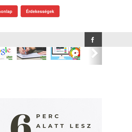
onlap
Érdekességek
Következő