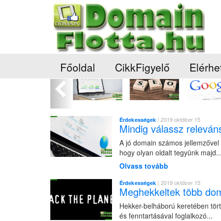
Főoldal
CikkFigyelő
Elérhe
Előző
| 2019 október 15
Érdekességek
Mindig válassz releván
A jó domain számos jellemzővel b
hogy olyan oldalt tegyünk majd..
Olvass tovább
| 2019 október 15
Érdekességek
Meghekkeltek több doma
Hekker-belháború keretében törte
és fenntartásával foglalkozó...