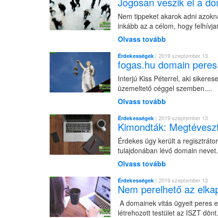
Jogosan veszik el a do
Nem tippeket akarok adni azoknak
inkább az a célom, hogy felhívja
Olvass tovább
| 2019 szeptember 13
Érdekességek
fogas.hu domain peres 
Interjú Kiss Péterrel, aki siker
üzemeltető céggel szemben....
Olvass tovább
| 2019 szeptember 13
Érdekességek
Kimondták: Megtéveszt
Érdekes ügy került a regisztráto
tulajdonában lévő domain nevet.
Olvass tovább
| 2019 szeptember 13
Érdekességek
Nem perelhető az elka
A domainek vitás ügyeit peres el
létrehozott testület az ISZT dönt.