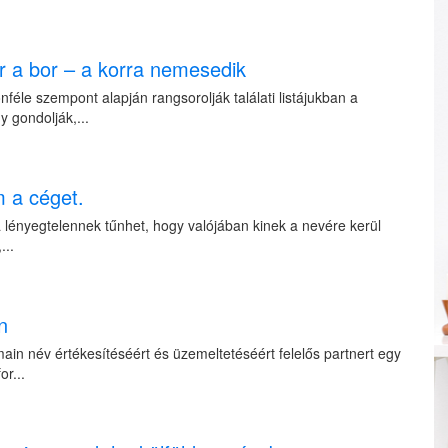
r a bor – a korra nemesedik
éle szempont alapján rangsorolják találati listájukban a
 gondolják,...
m a céget.
a lényegtelennek tűnhet, hogy valójában kinek a nevére kerül
...
n
ain név értékesítéséért és üzemeltetéséért felelős partnert egy
or...