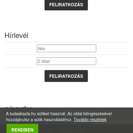
FELIRATKOZÁS
Hírlevél
CÍMKÉK
A tudasbazis.hu sütiket használ. Az oldal böngészésével
hozzájárulsz a sütik használatához.
További részletek
keresőoptimalizálás
Internet
Domain hírek
RENDBEN
Főoldal
CikkFigyelő
Elérhetőség