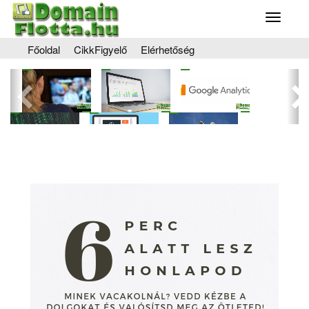
Toggle
navigati
Főoldal
CikkFigyelő
Elérhetőség
Előző
Kö