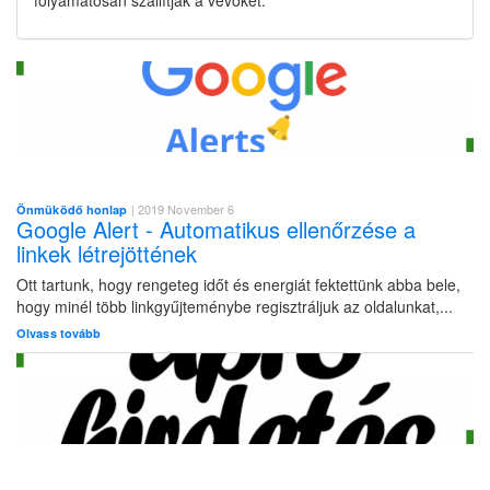
folyamatosan szállítják a vevőket.
| 2019 November 6
Önmüködő honlap
Google Alert - Automatikus ellenőrzése a
linkek létrejöttének
Ott tartunk, hogy rengeteg időt és energiát fektettünk abba bele,
hogy minél több linkgyűjteménybe regisztráljuk az oldalunkat,...
Olvass tovább