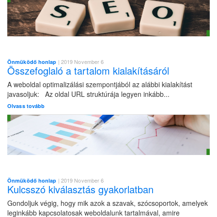
| 2019 November 6
Önmüködő honlap
Összefoglaló a tartalom kialakításáról
A weboldal optimalizálási szempontjából az alábbi kialakítást
javasoljuk: Az oldal URL struktúrája legyen inkább...
Olvass tovább
| 2019 November 6
Önmüködő honlap
Kulcsszó kiválasztás gyakorlatban
Gondoljuk végig, hogy mik azok a szavak, szócsoportok, amelyek
leginkább kapcsolatosak weboldalunk tartalmával, amire