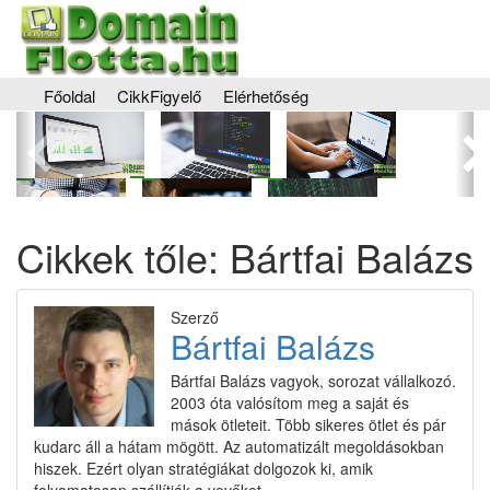
Főoldal
CikkFigyelő
Elérhetőség
Előző
Kö
Cikkek tőle: Bártfai Balázs
Szerző
Bártfai Balázs
Bártfai Balázs vagyok, sorozat vállalkozó.
2003 óta valósítom meg a saját és
mások ötleteit. Több sikeres ötlet és pár
kudarc áll a hátam mögött. Az automatizált megoldásokban
hiszek. Ezért olyan stratégiákat dolgozok ki, amik