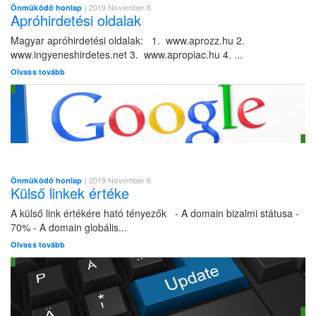
| 2019 November 6
Önmüködő honlap
Apróhirdetési oldalak
Magyar apróhirdetési oldalak: 1. www.aprozz.hu 2.
www.ingyeneshirdetes.net 3. www.apropiac.hu 4. ...
Olvass tovább
| 2019 November 6
Önmüködő honlap
Külső linkek értéke
A külső link értékére ható tényezők - A domain bizalmi státusa -
70% - A domain globális...
Olvass tovább