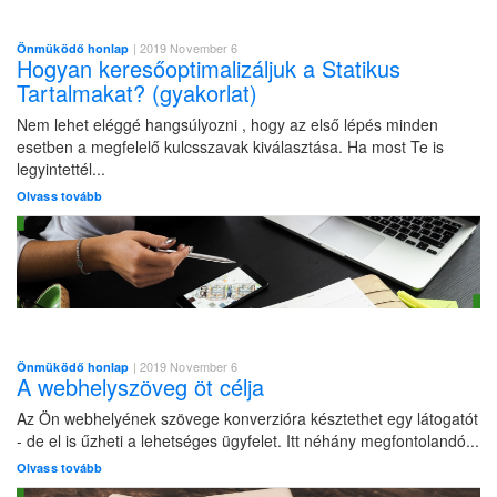
| 2019 November 6
Önmüködő honlap
Hogyan keresőoptimalizáljuk a Statikus
Tartalmakat? (gyakorlat)
Nem lehet eléggé hangsúlyozni , hogy az első lépés minden
esetben a megfelelő kulcsszavak kiválasztása. Ha most Te is
legyintettél...
Olvass tovább
| 2019 November 6
Önmüködő honlap
A webhelyszöveg öt célja
Az Ön webhelyének szövege konverzióra késztethet egy látogatót
- de el is űzheti a lehetséges ügyfelet. Itt néhány megfontolandó...
Olvass tovább