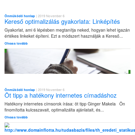
| 2019 November 6
Önmüködő honlap
Kereső optimalizálás gyakorlata: Linképítés
Gyakorlat, ami 6 lépésben megtanítja neked, hogyan lehet igazán
értékes linkeket építeni. Ezt a módszert használják a Kereső...
Olvass tovább
| 2019 November 6
Önmüködő honlap
Öt tipp a hatékony internetes címadáshoz
Hatékony internetes címsorok írása: öt tipp Ginger Makela Ön
finomította kulcsszavait, optimalizálta ajánlatait, és...
Olvass tovább