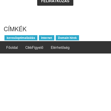
CÍMKÉK
keresőoptimalizálás
Internet
Domain hírek
Főoldal
CikkFigyelő
Elérhetőség