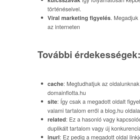
kulcsszavak
történéseivel.
. Megadjuk 
Viral marketing figyelés
az interneten
További érdekességek
: Megtudhatjuk az oldalunknak m
cache
domainflotta.hu
: Így csak a megadott oldalt figye
site
valami tartalom erről a blog.hu oldal
: Ez a hasonló vagy kapcsoló
related
duplikált tartalom vagy új konkurenci
: Ez pedig a megadott oldal linkj
inurl