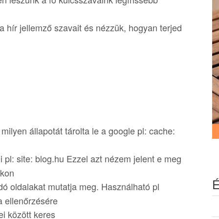
a hír jellemző szavait és nézzük, hogyan terjed
:
ilyen állapotát tárolta le a google pl: cache:
li pl: site: blog.hu Ezzel azt nézem jelent e meg
akon
É
dó oldalakat mutatja meg. Használható pl
a ellenőrzésére
ei között keres