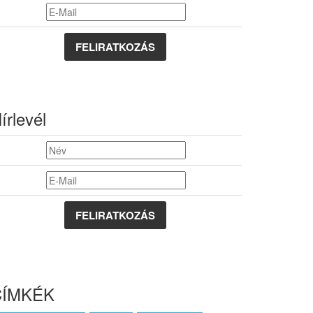
FELIRATKOZÁS
írlevél
CÍMKÉK