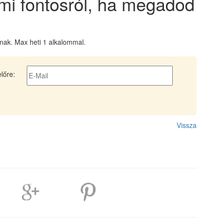
i fontosról, ha megadod
nak. Max heti 1 alkalommal.
előre:
Vissza