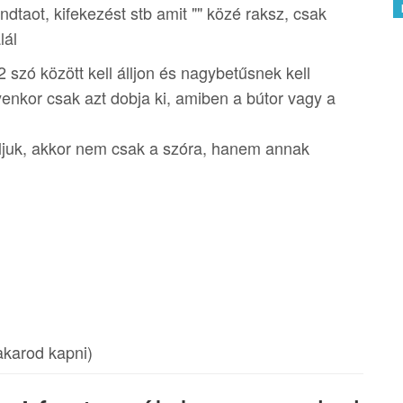
ndtaot, kifekezést stb amit "" közé raksz, csak
lál
 szó között kell álljon és nagybetűsnek kell
lyenkor csak azt dobja ki, amiben a bútor vagy a
áljuk, akkor nem csak a szóra, hanem annak
akarod kapni)