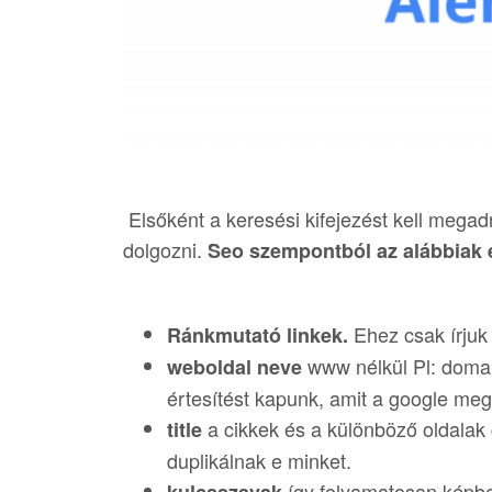
Elsőként a keresési kifejezést kell megadni
dolgozni.
Seo szempontból az alábbiak 
Ehez csak írjuk 
Ránkmutató linkek.
www nélkül Pl: domain
weboldal neve
értesítést kapunk, amit a google megt
a cikkek és a különböző oldalak
title
duplikálnak e minket.
így folyamatosan képben