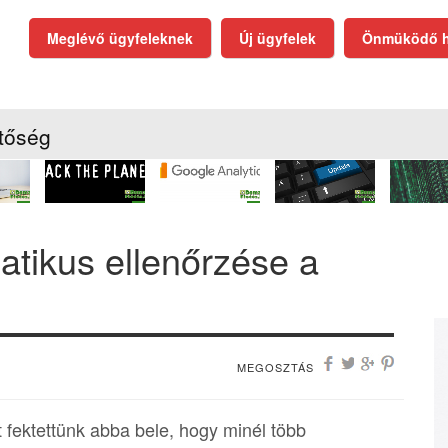
Meglévő ügyfeleknek
Új ügyfelek
Önmüködő h
tőség
atikus ellenőrzése a
MEGOSZTÁS
t fektettünk abba bele, hogy minél több