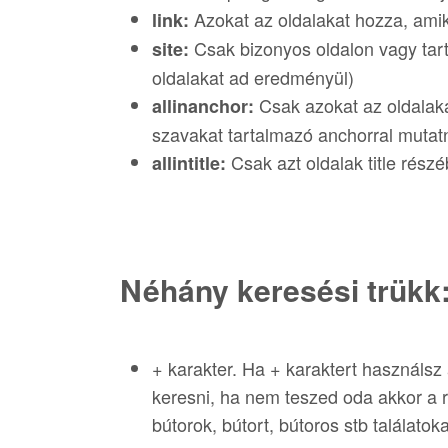
Azokat az oldalakat hozza, amikr
link:
Csak bizonyos oldalon vagy tar
site:
oldalakat ad eredményül)
Csak azokat az oldalaka
allinanchor:
szavakat tartalmazó anchorral mutat
Csak azt oldalak title rész
allintitle:
Néhány keresési trükk
+ karakter. Ha + karaktert használsz 
keresni, ha nem teszed oda akkor a ra
bútorok, bútort, bútoros stb találatoka