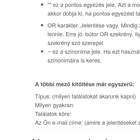
"" ez a pontos egyezés jele. Azt a mo
akkor dobja ki, ha pontos egyezést ta
OR karakter. Jelentése vagy. Mindig 2
lennie. Erre jó: bútor OR szekrény. I
szekrény szó szerepel
~ ez a szinonima jele. Ha ezt haszn
szinonimáira is keres.
A többi mező kitöltése már egyszerű:
Típus: (milyen találatokat akarunk kapni)
Milyen gyakran:
Találatok köre:
Az Ön e-mail címe: (amire a jelentéseket 