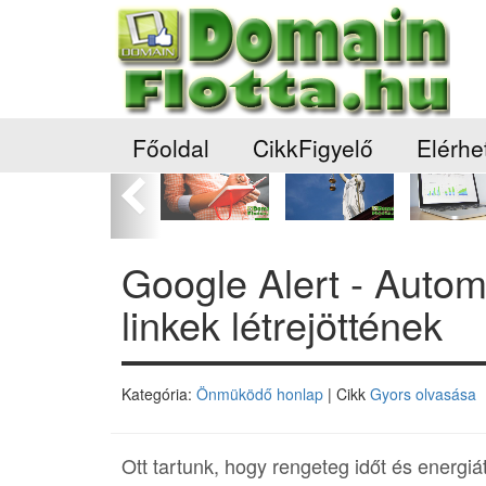
Főoldal
CikkFigyelő
Elérhe
Előző
Google Alert - Autom
linkek létrejöttének
Kategória:
Önmüködő honlap
| Cikk
Gyors olvasása
Ott tartunk, hogy rengeteg időt és energiá