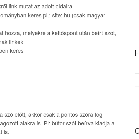
ől link mutat az adott oldalra
tományban keres pl.: site:.hu (csak magyar
t hozza, melyekre a kettőspont után beírt szót,
nak linkek
ében keres
H
:
a szó előtt, akkor csak a pontos szóra fog
gozott alakra is. Pl: bútor szót beírva kiadja a
t is.