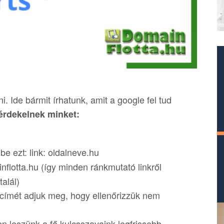
. Ide bármit írhatunk, amit a google fel tud
érdekelnek minket:
be ezt: link: oldalneve.hu
flotta.hu (így minden ránkmutató linkről
alál)
 címét adjuk meg, hogy ellenőrizzük nem
 leszünk a fő kulcsszavaink legfrissebb