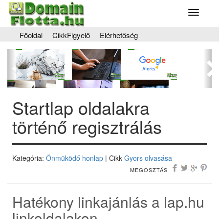
Toggle
navigati
Főoldal
CikkFigyelő
Elérhetőség
Előző
Kö
Startlap oldalakra
történő regisztrálás
Kategória:
Önmüködő honlap
| Cikk
Gyors olvasása
MEGOSZTÁS
Hatékony linkajánlás a lap.hu
linkoldalakon