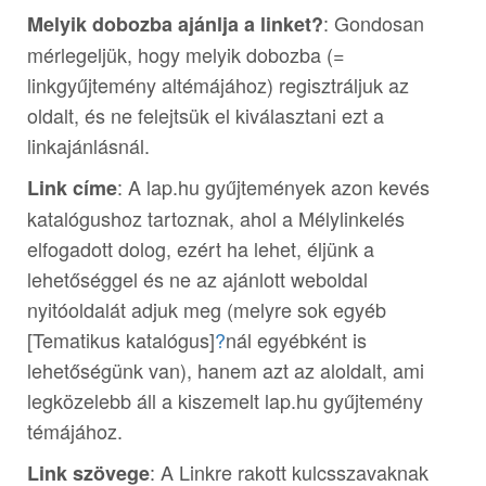
: Gondosan
Melyik dobozba ajánlja a linket?
mérlegeljük, hogy melyik dobozba (=
linkgyűjtemény altémájához) regisztráljuk az
oldalt, és ne felejtsük el kiválasztani ezt a
linkajánlásnál.
: A lap.hu gyűjtemények azon kevés
Link címe
katalógushoz tartoznak, ahol a Mélylinkelés
elfogadott dolog, ezért ha lehet, éljünk a
lehetőséggel és ne az ajánlott weboldal
nyitóoldalát adjuk meg (melyre sok egyéb
[Tematikus katalógus]
?
nál egyébként is
lehetőségünk van), hanem azt az aloldalt, ami
legközelebb áll a kiszemelt lap.hu gyűjtemény
témájához.
: A Linkre rakott kulcsszavaknak
Link szövege