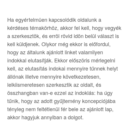
Ha egyértelmûen kapcsolódik oldalunk a
kérdéses témakörhöz, akkor fel kell, hogy vegyék
a szerkesztõk, és errõl rövid idõn belül választ is
kell küldjenek. Olykor még ekkor is előfordul,
hogy az általunk ajánlott linket valamilyen
indokkal elutasítják. Ekkor előszöris mérlegelni
kell, az elutasítás indokai mennyire tűnnek helyt
állónak illetve mennyire következetesen,
lelkiismeretesen szerkesztik az oldalt, és
összhangban van-e ezzel az indoklás: ha úgy
tűnik, hogy az adott gyűjtemény koncepciójába
tényleg nem feltétlenül fér bele az ajánlott lap,
akkor hagyjuk annyiban a dolgot.