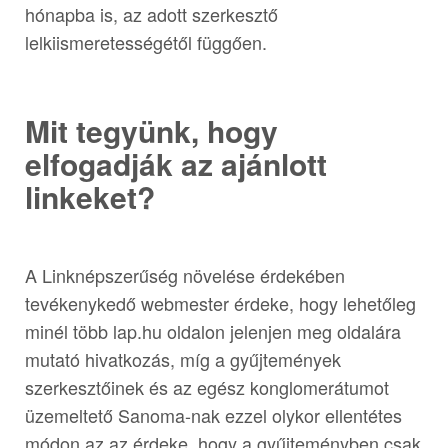
hónapba is, az adott szerkesztő
lelkiismeretességétől függően.
Mit tegyünk, hogy
elfogadják az ajánlott
linkeket?
A Linknépszerűség növelése érdekében
tevékenykedő webmester érdeke, hogy lehetőleg
minél több lap.hu oldalon jelenjen meg oldalára
mutató hivatkozás, míg a gyűjtemények
szerkesztőinek és az egész konglomerátumot
üzemeltető Sanoma-nak ezzel olykor ellentétes
módon az az érdeke, hogy a gyűjteményben csak