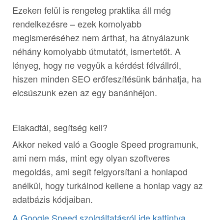
Ezeken felül is rengeteg praktika áll még
rendelkezésre – ezek komolyabb
megismeréséhez nem árthat, ha átnyálazunk
néhány komolyabb útmutatót, ismertetőt. A
lényeg, hogy ne vegyük a kérdést félvállról,
hiszen minden SEO erőfeszítésünk bánhatja, ha
elcsúszunk ezen az egy banánhéjon.
Elakadtál, segítség kell?
Akkor neked való a Google Speed programunk,
ami nem más, mint egy olyan szoftveres
megoldás, ami segít felgyorsítani a honlapod
anélkül, hogy turkálnod kellene a honlap vagy az
adatbázis kódjaiban.
A Google Speed szolgáltatásról ide kattintva