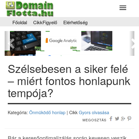
Toggle
navigati
Főoldal
CikkFigyelő
Elérhetőség
Előző
Kö
Szélsebesen a siker felé
– miért fontos honlapunk
tempója?
Kategória:
Önmüködő honlap
| Cikk
Gyors olvasása
MEGOSZTÁS
Bár a keresőoptimalizálás során kevesen veszik