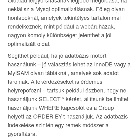
Oldalad felgyorsításának legjobb megoldása, ha
nekiállsz a Mysql optimalizálásnak. Főleg olyan
honlapoknál, amelyek tekintélyes tartalommal
rendelkeznek, mint például a webáruházak,
nagyon komoly különbséget jelenthet a jól
optimalizált oldal.
Segíthet például, ha jó adatbázis motort
használunk – jó választás lehet az InnoDB vagy a
MyISAM olyan tábláknál, amelyek sok adatot
tárolnak. A lekérdezéseket is érdemes
helyrepofozni – tartsuk például észben, hogy ne
használjunk SELECT * kérést, állítsunk be limitet
használjunk WHERE kapcsolót és a Group
helyett az ORDER BY-t használjuk. Az adatbázis
indexelése szintén egy remek módszer a
gyorsításra.