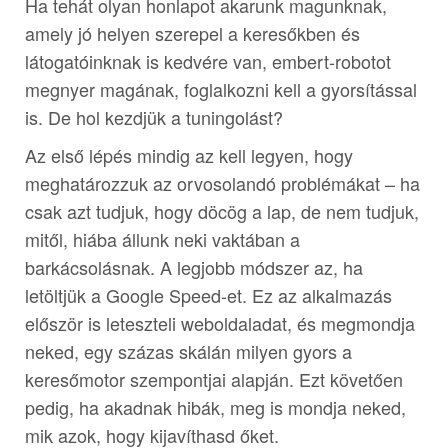
Ha tehát olyan honlapot akarunk magunknak,
amely jó helyen szerepel a keresőkben és
látogatóinknak is kedvére van, embert-robotot
megnyer magának, foglalkozni kell a gyorsítással
is. De hol kezdjük a tuningolást?
Az első lépés mindig az kell legyen, hogy
meghatározzuk az orvosolandó problémákat – ha
csak azt tudjuk, hogy döcög a lap, de nem tudjuk,
mitől, hiába állunk neki vaktában a
barkácsolásnak. A legjobb módszer az, ha
letöltjük a Google Speed-et. Ez az alkalmazás
először is leteszteli weboldaladat, és megmondja
neked, egy százas skálán milyen gyors a
keresőmotor szempontjai alapján. Ezt követően
pedig, ha akadnak hibák, meg is mondja neked,
mik azok, hogy kijavíthasd őket.