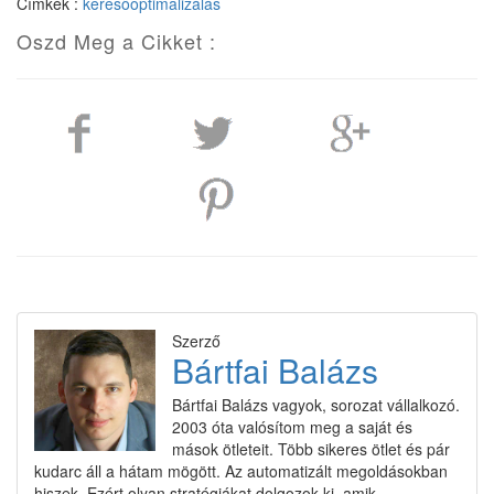
Címkék :
keresőoptimalizálás
Oszd Meg a Cikket :
Szerző
Bártfai Balázs
Bártfai Balázs vagyok, sorozat vállalkozó.
2003 óta valósítom meg a saját és
mások ötleteit. Több sikeres ötlet és pár
kudarc áll a hátam mögött. Az automatizált megoldásokban
hiszek. Ezért olyan stratégiákat dolgozok ki, amik